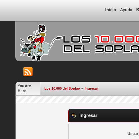
Inicio
Ayuda
B
You are
Los 10.000 del Soplao
»
Ingresar
Here:
Ingresar
Usuari