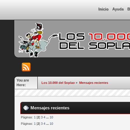
Inicio
Ayuda
B
You are
Los 10.000 del Soplao
»
Mensajes recientes
Here:
Mensajes recientes
Páginas:
1
[
2
]
3
4
...
10
Páginas:
1
[
2
]
3
4
...
10