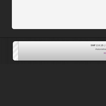
SMF 2.0.15
|
Astonish
X