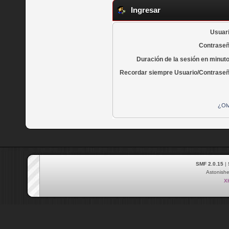
Ingresar
Usuari
Contraseñ
Duración de la sesión en minut
Recordar siempre Usuario/Contraseñ
¿Olv
SMF 2.0.15
|
Astonish
X