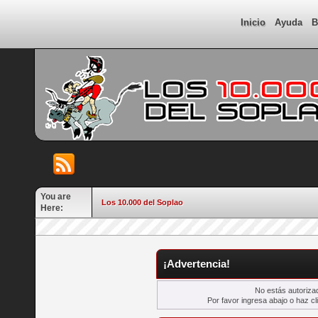
Inicio
Ayuda
B
You are
Los 10.000 del Soplao
Here:
¡Advertencia!
No estás autorizad
Por favor ingresa abajo o haz cl