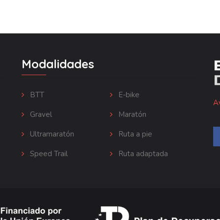
Modalidades
BTT
E-bike
Av
Gravel
Maratón
Ultramaratón
Ruta a pie
Speed Trail
Ruta adaptada