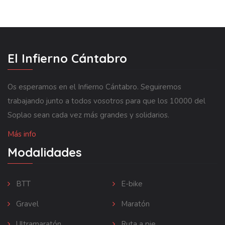
El Infierno Cántabro
Os esperamos en el Infierno Cántabro. Seguiremos
trabajando junto a todos vosotros para que los 10000 del
Soplao sean cada vez más grandes y solidarios.
Más info
Modalidades
BTT
E-bike
Gravel
Maratón
Ultramaratón
Ruta a pie