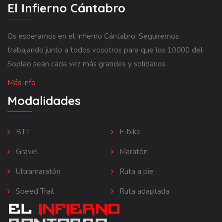
El Infierno Cántabro
Os esperamos en el Infierno Cántabro. Seguiremos
trabajando junto a todos vosotros para que los 10000 del
Soplao sean cada vez más grandes y solidarios.
Más info
Modalidades
BTT
E-bike
Gravel
Maratón
Ultramaratón
Ruta a pie
Speed Trail
Ruta adaptada