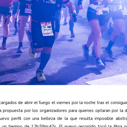
gados de abrir el fuego el viernes por la noche tras el consiguien
propuesta por los organizadores para quienes optaran por la d
uevo perfil con una belleza de la que resulta imposible abst
 un tiempo de 12h:59m:47s. El nuevo recorrido tocó la fibra sens