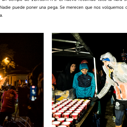
. Nadie puede poner una pega. Se merecen que nos volquemos c
a.