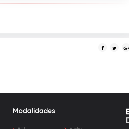
Modalidades
BTT
E-bike