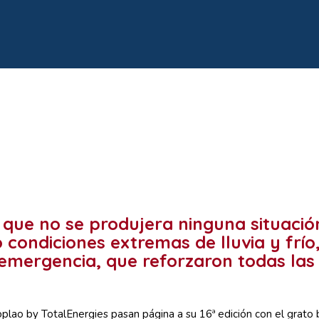
que no se produjera ninguna situación
condiciones extremas de lluvia y frío
 emergencia, que reforzaron todas la
plao by TotalEnergies pasan página a su 16ª edición con el grato