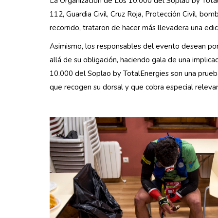
La Organización de Los 10.000 del Soplao by Total
112, Guardia Civil, Cruz Roja, Protección Civil, bo
recorrido, trataron de hacer más llevadera una edi
Asimismo, los responsables del evento desean pone
allá de su obligación, haciendo gala de una impli
10.000 del Soplao by TotalEnergies son una prueb
que recogen su dorsal y que cobra especial relevan