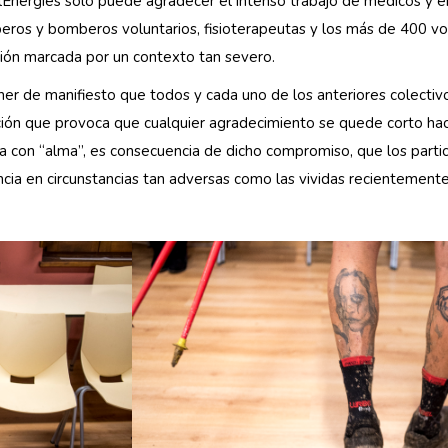
Energies sólo puede agradecer el intenso trabajo de médicos y e
mberos y bomberos voluntarios, fisioterapeutas y los más de 400 vol
ción marcada por un contexto tan severo.
r de manifiesto que todos y cada uno de los anteriores colectivo
cación que provoca que cualquier agradecimiento se quede corto ha
a con “alma”, es consecuencia de dicho compromiso, que los par
cia en circunstancias tan adversas como las vividas recientemente