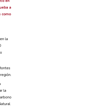
cto en
rueba a
es como
en la
0
su
 Montes
región.
a
r la
 carbono
Natural