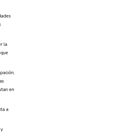
idades
s
r la
 que
ipación,
as
utan en
uta a
 y