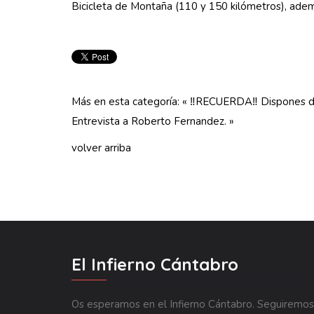
Bicicleta de Montaña (110 y 150 kilómetros), adem
Más en esta categoría:
« ‼️RECUERDA‼️ Dispones 
Entrevista a Roberto Fernandez. »
volver arriba
El Infierno Cántabro
Os esperamos en el Infierno Cántabro. Seguiremos