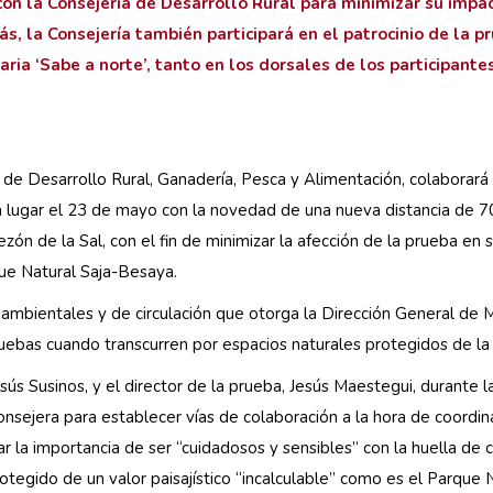
con la Consejería de Desarrollo Rural para minimizar su impa
, la Consejería también participará en el patrocinio de la p
ria ‘Sabe a norte’, tanto en los dorsales de los participant
 de Desarrollo Rural, Ganadería, Pesca y Alimentación, colaborará 
á lugar el 23 de mayo con la novedad de una nueva distancia de 7
zón de la Sal, con el fin de minimizar la afección de la prueba en 
que Natural Saja-Besaya.
oambientales y de circulación que otorga la Dirección General de
ruebas cuando transcurren por espacios naturales protegidos de la 
sús Susinos, y el director de la prueba, Jesús Maestegui, durante l
sejera para establecer vías de colaboración a la hora de coordina
ar la importancia de ser “cuidadosos y sensibles” con la huella de
otegido de un valor paisajístico “incalculable” como es el Parque 