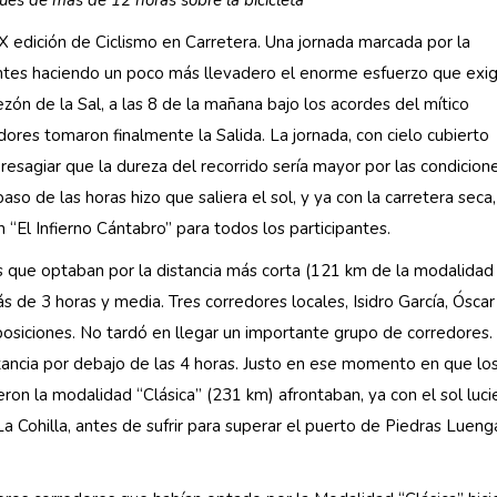
 edición de Ciclismo en Carretera. Una jornada marcada por la
pantes haciendo un poco más llevadero el enorme esfuerzo que exig
zón de la Sal, a las 8 de la mañana bajo los acordes del mítico
ores tomaron finalmente la Salida. La jornada, con cielo cubierto
 presagiar que la dureza del recorrido sería mayor por las condicion
so de las horas hizo que saliera el sol, y ya con la carretera seca,
 “El Infierno Cántabro” para todos los participantes.
as que optaban por la distancia más corta (121 km de la modalidad
s de 3 horas y media. Tres corredores locales, Isidro García, Óscar
osiciones. No tardó en llegar un importante grupo de corredores.
stancia por debajo de las 4 horas. Justo en ese momento en que lo
eron la modalidad “Clásica” (231 km) afrontaban, ya con el sol luc
Cohilla, antes de sufrir para superar el puerto de Piedras Luenga