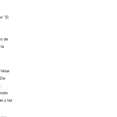
e “El
es de
 la
 Velar
 De
s
iendo
s y las