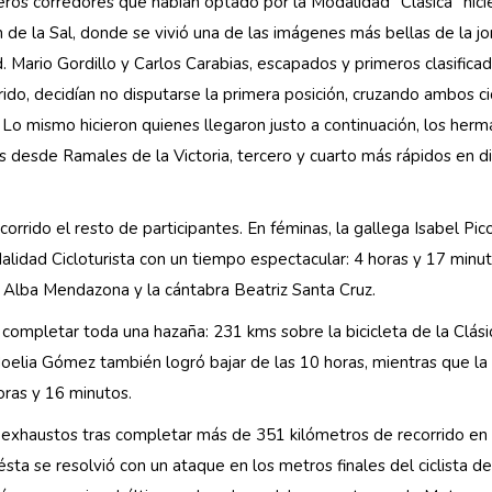
meros corredores que habían optado por la Modalidad “Clásica” hici
de la Sal, donde se vivió una de las imágenes más bellas de la j
 Mario Gordillo y Carlos Carabias, escapados y primeros clasifica
rido, decidían no disputarse la primera posición, cruzando ambos cic
 Lo mismo hicieron quienes llegaron justo a continuación, los her
s desde Ramales de la Victoria, tercero y cuarto más rápidos en d
orrido el resto de participantes. En féminas, la gallega Isabel Pi
lidad Cicloturista con un tiempo espectacular: 4 horas y 17 minut
ína Alba Mendazona y la cántabra Beatriz Santa Cruz.
completar toda una hazaña: 231 kms sobre la bicicleta de la Clási
oelia Gómez también logró bajar de las 10 horas, mientras que la
oras y 16 minutos.
xhaustos tras completar más de 351 kilómetros de recorrido en 
ésta se resolvió con un ataque en los metros finales del ciclista de