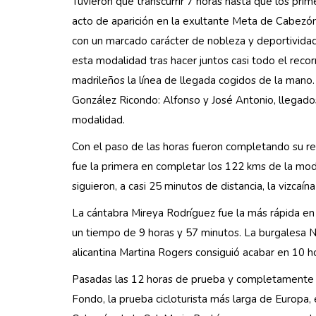
Tuvieron que transcurrir 7 horas hasta que los pri
acto de aparición en la exultante Meta de Cabezón 
con un marcado carácter de nobleza y deportividad.
esta modalidad tras hacer juntos casi todo el recor
madrileños la línea de llegada cogidos de la mano.
González Ricondo: Alfonso y José Antonio, llegado
modalidad.
Con el paso de las horas fueron completando su rec
fue la primera en completar los 122 kms de la moda
siguieron, a casi 25 minutos de distancia, la vizca
La cántabra Mireya Rodríguez fue la más rápida en 
un tiempo de 9 horas y 57 minutos. La burgalesa N
alicantina Martina Rogers consiguió acabar en 10 h
Pasadas las 12 horas de prueba y completamente e
Fondo, la prueba cicloturista más larga de Europa, 