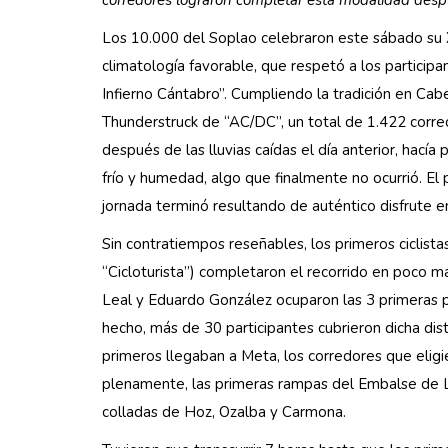
Los 10.000 del Soplao celebraron este sábado su X
climatología favorable, que respetó a los partici
Infierno Cántabro”. Cumpliendo la tradición en Cabe
Thunderstruck de “AC/DC”, un total de 1.422 corred
después de las lluvias caídas el día anterior, hacía
frío y humedad, algo que finalmente no ocurrió. El pa
jornada terminó resultando de auténtico disfrute en
Sin contratiempos reseñables, los primeros ciclist
“Cicloturista”) completaron el recorrido en poco má
Leal y Eduardo González ocuparon las 3 primeras p
hecho, más de 30 participantes cubrieron dicha di
primeros llegaban a Meta, los corredores que eligi
plenamente, las primeras rampas del Embalse de La 
colladas de Hoz, Ozalba y Carmona.