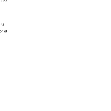
n una
 la
or el