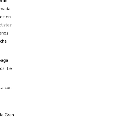
eran
ornada
dos en
listas
manos
icha
coaga
os. Le
ca con
la Gran