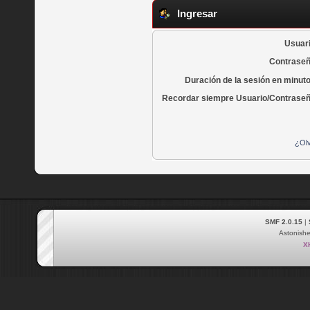
Ingresar
Usuari
Contraseñ
Duración de la sesión en minut
Recordar siempre Usuario/Contraseñ
¿Olv
SMF 2.0.15
|
Astonish
X