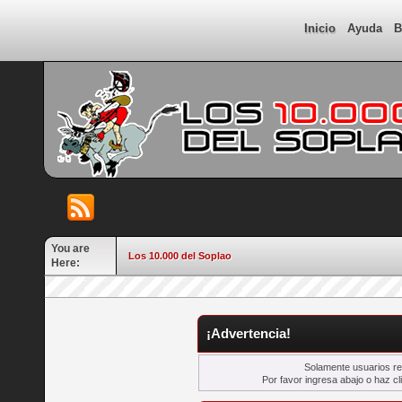
Inicio
Ayuda
B
You are
Los 10.000 del Soplao
Here:
¡Advertencia!
Solamente usuarios re
Por favor ingresa abajo o haz cl