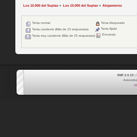
Los 10.000 del Soplao
»
Los 10.000 del Soplao
»
Alojamiento
Tema normal
Tema bloqueado
Tema fijado
Tema candente (Más de 15 respuestas)
Encuesta
Tema muy candente (Más de 25 respuestas)
SMF 2.0.15
|
Astonish
X