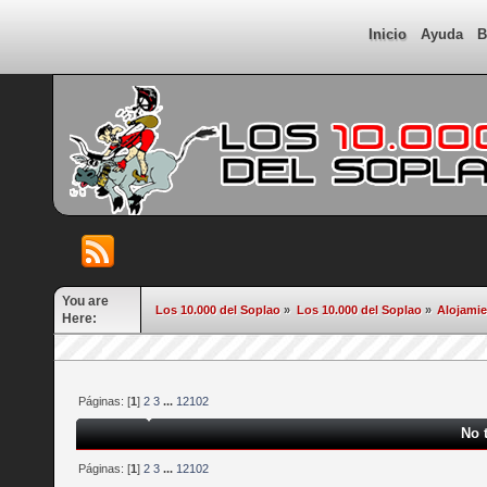
Inicio
Ayuda
B
You are
Los 10.000 del Soplao
»
Los 10.000 del Soplao
»
Alojami
Here:
Páginas: [
1
]
2
3
...
12102
No 
Páginas: [
1
]
2
3
...
12102