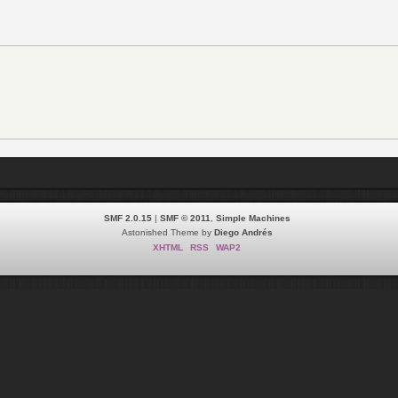
SMF 2.0.15
|
SMF © 2011
,
Simple Machines
Astonished Theme by
Diego Andrés
XHTML
RSS
WAP2