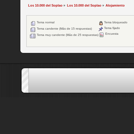
Los 10.000 del Soplao
»
Los 10.000 del Soplao
»
Alojamiento
Tema normal
Tema bloqueado
Tema fijado
Tema candente (Más de 15 respuestas)
Encuesta
Tema muy candente (Más de 25 respuestas)