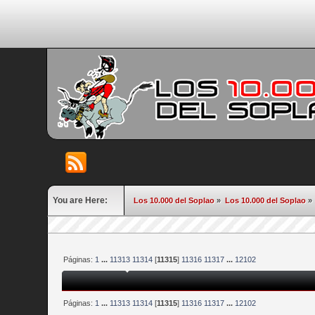
You are Here:
Los 10.000 del Soplao
»
Los 10.000 del Soplao
»
Páginas:
1
...
11313
11314
[
11315
]
11316
11317
...
12102
Páginas:
1
...
11313
11314
[
11315
]
11316
11317
...
12102