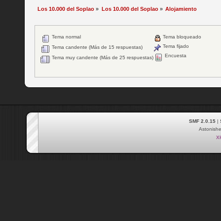
Los 10.000 del Soplao
»
Los 10.000 del Soplao
»
Alojamiento
Tema normal
Tema bloqueado
Tema fijado
Tema candente (Más de 15 respuestas)
Encuesta
Tema muy candente (Más de 25 respuestas)
SMF 2.0.15
|
Astonish
X