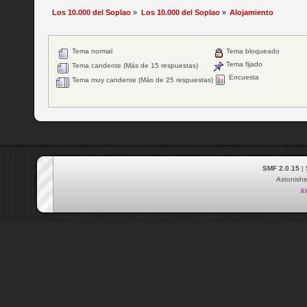
Los 10.000 del Soplao
»
Los 10.000 del Soplao
»
Alojamiento
Tema normal
Tema bloqueado
Tema fijado
Tema candente (Más de 15 respuestas)
Encuesta
Tema muy candente (Más de 25 respuestas)
SMF 2.0.15
|
Astonish
X