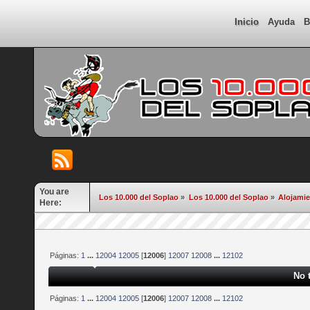
Inicio
Ayuda
B
You are
Los 10.000 del Soplao
»
Los 10.000 del Soplao
»
Alojami
Here:
Páginas:
1
...
12004
12005
[
12006
]
12007
12008
...
12102
No 
Páginas:
1
...
12004
12005
[
12006
]
12007
12008
...
12102