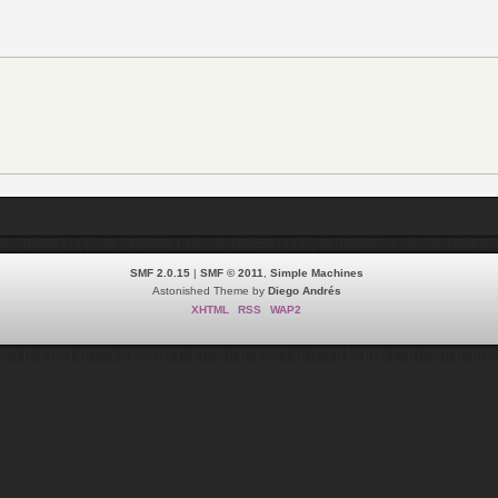
SMF 2.0.15
|
SMF © 2011
,
Simple Machines
Astonished Theme by
Diego Andrés
XHTML
RSS
WAP2