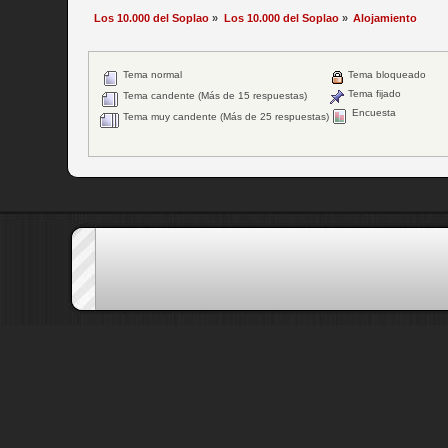
Los 10.000 del Soplao
»
Los 10.000 del Soplao
»
Alojamiento
Tema normal
Tema bloqueado
Tema fijado
Tema candente (Más de 15 respuestas)
Encuesta
Tema muy candente (Más de 25 respuestas)