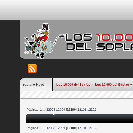
You are Here:
Los 10.000 del Soplao
»
Los 10.000 del Soplao
»
Páginas:
1
...
12098
12099
[
12100
]
12101
12102
Páginas:
1
...
12098
12099
[
12100
]
12101
12102