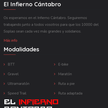
El Infierno Cántabro
Os esperamos en el Infierno Cántabro. Seguiremos
trabajando junto a todos vosotros para que los 10000 del
Soplao sean cada vez más grandes y solidarios.
Más info
Modalidades
BTT
E-bike
Gravel
Maratón
Ultramaratón
Ruta a pie
Speed Trail
Ruta adaptada