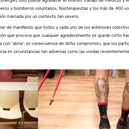
Energies sólo puede agradecer el intenso trabajo de médicos y e
mberos y bomberos voluntarios, fisioterapeutas y los más de 400 vol
ción marcada por un contexto tan severo.
r de manifiesto que todos y cada uno de los anteriores colectivo
cación que provoca que cualquier agradecimiento se quede corto ha
a con “alma”, es consecuencia de dicho compromiso, que los par
cia en circunstancias tan adversas como las vividas recientemente