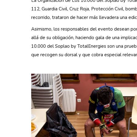
La Organización de Los 10.000 del Soplao by Total
112, Guardia Civil, Cruz Roja, Protección Civil, bo
recorrido, trataron de hacer más llevadera una edi
Asimismo, los responsables del evento desean pone
allá de su obligación, haciendo gala de una impli
10.000 del Soplao by TotalEnergies son una prueb
que recogen su dorsal y que cobra especial relevan