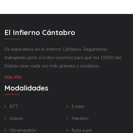
El Infierno Cántabro
Os esperamos en el Infierno Cántabro. Seguiremos
trabajando junto a todos vosotros para que los 10000 del
Soplao sean cada vez más grandes y solidarios.
Más info
Modalidades
BTT
E-bike
Gravel
Maratón
Ultramaratón
Ruta a pie